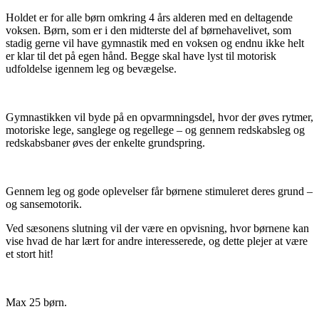
Holdet er for alle børn omkring 4 års alderen med en deltagende
voksen. Børn, som er i den midterste del af børnehavelivet, som
stadig gerne vil have gymnastik med en voksen og endnu ikke helt
er klar til det på egen hånd. Begge skal have lyst til motorisk
udfoldelse igennem leg og bevægelse.
Gymnastikken vil byde på en opvarmningsdel, hvor der øves rytmer,
motoriske lege, sanglege og regellege – og gennem redskabsleg og
redskabsbaner øves der enkelte grundspring.
Gennem leg og gode oplevelser får børnene stimuleret deres grund –
og sansemotorik.
Ved sæsonens slutning vil der være en opvisning, hvor børnene kan
vise hvad de har lært for andre interesserede, og dette plejer at være
et stort hit!
Max 25 børn.