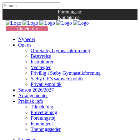
Foreningstøj
Kontakt os
Tilmeld dig
Nyheder
Om os
Om Sæby Gymnastikforening
Bestyrelse
Instruktører
Vedtægter
Frivillig i Sæby Gymnastikforening
Sæby GF’s samværspolitik
Privatlivspolitik
Sæson 2026/2027
Arrangementer
Praktisk info
Tilmeld dig
Prøvetræning
Foreningstøj
Kontingent
Træningssteder
Nyheder